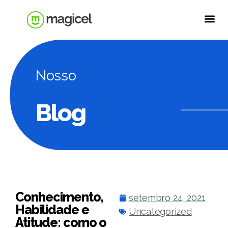
A Magicel
Soluções para empresas
Seguros e Assistências Pessoais
Blog
Já sou cliente
Nosso
Blog
Conhecimento,
setembro 24, 2021
Habilidade e
Uncategorized
Atitude: como o